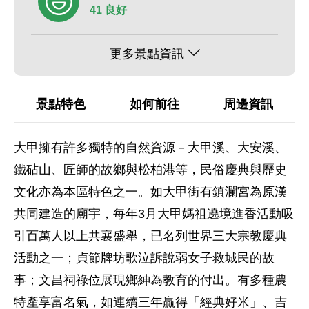
41 良好
更多景點資訊
景點特色
如何前往
周邊資訊
大甲擁有許多獨特的自然資源－大甲溪、大安溪、
鐵砧山、匠師的故鄉與松柏港等，民俗慶典與歷史
文化亦為本區特色之一。如大甲街有鎮瀾宮為原漢
共同建造的廟宇，每年3月大甲媽祖遶境進香活動吸
引百萬人以上共襄盛舉，已名列世界三大宗教慶典
活動之一；貞節牌坊歌泣訴說弱女子救城民的故
事；文昌祠祿位展現鄉紳為教育的付出。有多種農
特產享富名氣，如連續三年贏得「經典好米」、吉