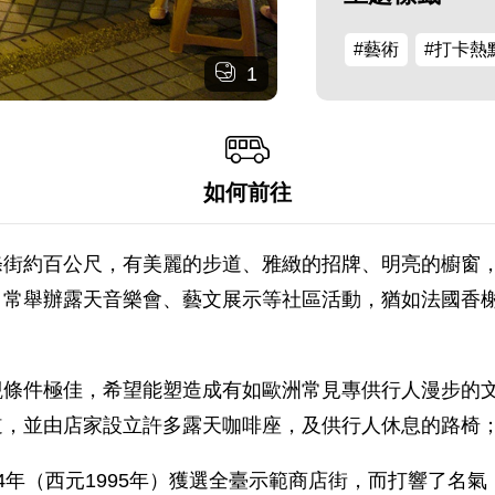
#藝術
#打卡熱
1
如何前往
條街約百公尺，有美麗的步道、雅緻的招牌、明亮的櫥窗
日常舉辦露天音樂會、藝文展示等社區活動，猶如法國香
觀條件極佳，希望能塑造成有如歐洲常見專供行人漫步的
道，並由店家設立許多露天咖啡座，及供行人休息的路椅
4年（西元1995年）獲選全臺示範商店街，而打響了名