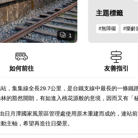
主題標籤
#無障礙
#樂齡
1
如何前往
友善指引
站，集集線全長29.7公里，是台鐵支線中最長的一條鐵
綠林的豁然開朗，有如進入桃花源般的意境，因而又有「
，由日月潭國家風景區管理處使用原木重建而成的，連站
推動主軸，希望再造往日榮景。