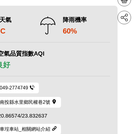
天氣
降雨機率
°C
60%
空氣品質指數AQI
 良好
049-2774749
南投縣水里鄉民權巷2號
20.86574/23.832637
車埕車站_相關網站介紹