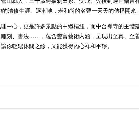
營山縣人，三十歲時披剃出家、受戒。先後到過宜蘭吉祥
續他的清修生涯。逐漸地，老和尚的名聲一天天的傳播開來
地理中心，更是許多景點的中繼樞紐，而中台禪寺的主體
、雕刻、書法……，蘊含豐富藝術內涵，呈現出至真、至
，讓你輕鬆休閒之餘，又能獲得內心祥和平靜。