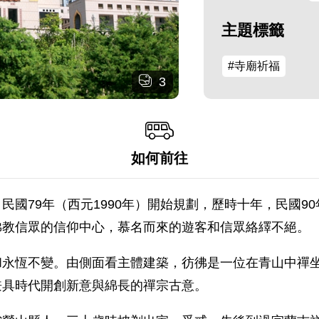
主題標籤
#寺廟祈福
3
如何前往
國79年（西元1990年）開始規劃，歷時十年，民國90
佛教信眾的信仰中心，慕名而來的遊客和信眾絡繹不絕。
和永恆不變。由側面看主體建築，彷彿是一位在青山中禪
兼具時代開創新意與綿長的禪宗古意。