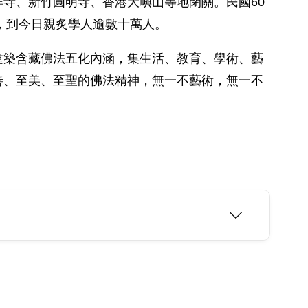
寺、新竹圓明寺、香港大嶼山等地閉關。民國60
，到今日親炙學人逾數十萬人。
建築含藏佛法五化內涵，集生活、教育、學術、藝
善、至美、至聖的佛法精神，無一不藝術，無一不