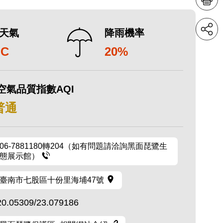
天氣
降雨機率
°C
20%
空氣品質指數AQI
 普通
06-7881180轉204（如有問題請洽詢黑面琵鷺生
態展示館）
臺南市七股區十份里海埔47號
20.05309/23.079186