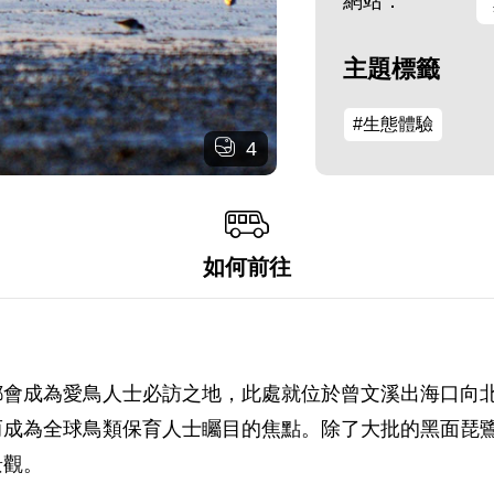
網站：
主題標籤
#生態體驗
4
如何前往
都會成為愛鳥人士必訪之地，此處就位於曾文溪出海口向
而成為全球鳥類保育人士矚目的焦點。除了大批的黑面琵
景觀。