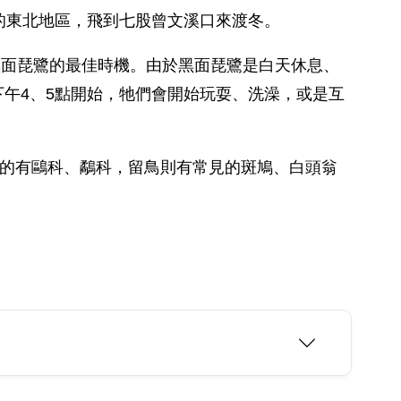
的東北地區，飛到七股曾文溪口來渡冬。
黑面琵鷺的最佳時機。由於黑面琵鷺是白天休息、
午4、5點開始，牠們會開始玩耍、洗澡，或是互
見的有鷗科、鷸科，留鳥則有常見的斑鳩、白頭翁