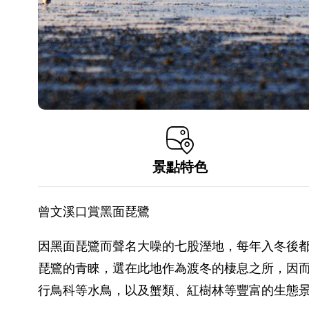
景點特色
曾文溪口賞黑面琵鷺
因黑面琵鷺而聲名大噪的七股溼地，每年入冬後
琵鷺的青睞，選在此地作為渡冬的棲息之所，因
行鳥科等水鳥，以及蟹類、紅樹林等豐富的生態