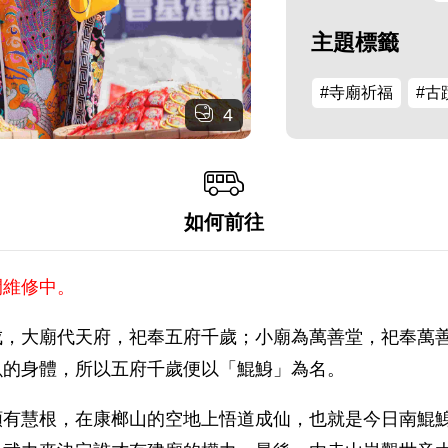
主題標籤
#寺廟祈福
#古
4
如何前往
閉維修中。
成，大廟代天府，祀奉五府千歲；小廟為萬善堂，祀奉萬
魚的身體，所以五府千歲便以「鯤鯓」為名。
頗有慧根，在康榔山的空地上悟道成仙，也就是今日南鯤