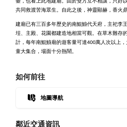
臺，也看上此地建廟。由於雙方互不相讓，只好
共同救渡苦海眾生。自此之後，神靈顯赫，香火
建廟已有三百多年歷史的南鯤鯓代天府，主祀李
埕、主殿、花園都建造地相當可觀。在草木難存
計，每年南鯤鯓廟的遊客量可達400萬人次以上
童大集合，場面十分熱鬧。
如何前往
地圖導航
鄰近交通資訊