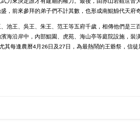
以武力來決定誰才有建廟的權力。最後，由赤山岩觀世音
鼎盛，前來參拜的弟子們不計其數，也形成南鯤鯓代天府
王、池王、吳王、朱王、范王等五府千歲，相傳他們是三
的濱海沿岸中，內部鯤園、虎苑、海山亭等庭院設施，裝
，尤其每逢農曆4月26日及27日，為最熱鬧的王爺祭，信