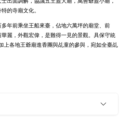
大士出面調解，協議五王蓋大廟，萬善爺蓋小廟，
奇特的寺廟文化。
百多年前乘坐王船來臺，佔地六萬坪的廟堂、前
潢華麗，外觀宏偉，是難得一見的景觀。具保守統
徒加上各地王爺廟進香團與乩童的參與，宛如全臺乩