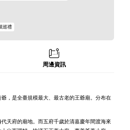
蹟巡禮
周邊資訊
善爺，是全臺規模最大、最古老的王爺廟。分布在
鯓代天府的廟地。而五府千歲於清嘉慶年間渡海來