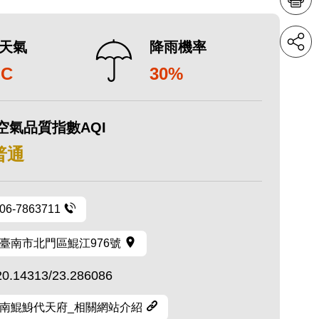
天氣
降雨機率
°C
30%
空氣品質指數AQI
 普通
06-7863711
臺南市北門區鯤江976號
20.14313/23.286086
南鯤鯓代天府_相關網站介紹