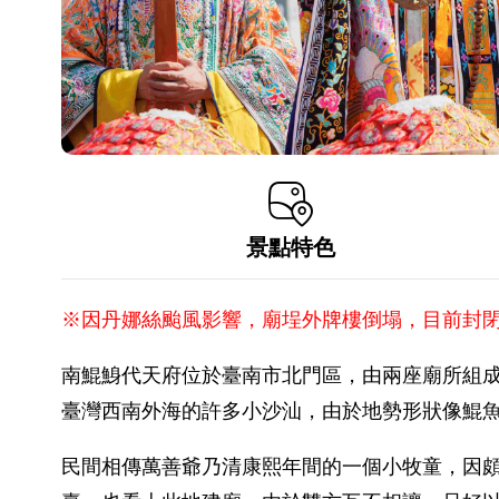
景點特色
※因丹娜絲颱風影響，廟埕外牌樓倒塌，目前封
南鯤鯓代天府位於臺南市北門區，由兩座廟所組
臺灣西南外海的許多小沙汕，由於地勢形狀像鯤
民間相傳萬善爺乃清康熙年間的一個小牧童，因