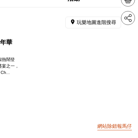
玩樂地圖進階搜尋
嘉年華
假熱鬧登
盛宴之一，
h...
網站除錯報馬仔