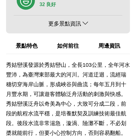
32 良好
更多景點資訊
景點特色
如何前往
周邊資訊
秀姑巒溪發源於秀姑巒山，全長103公里，全年河水
豐沛，為臺灣東部最大的河川。河道迂迴，流經瑞
穗切穿海岸山脈，形成峽谷與曲流；每年五月到十
月豐水期，可讓遊客體驗泛舟活動的刺激與快感。
秀姑巒溪泛舟以奇美為中心，大致可分成二段，前
段的航程水流平穩，是培養默契及訓練技術最佳航
段。後段水流非常湍急，漩渦、險灘不斷，不必划
槳就能前行，但要小心控制方向，否則容易翻船。