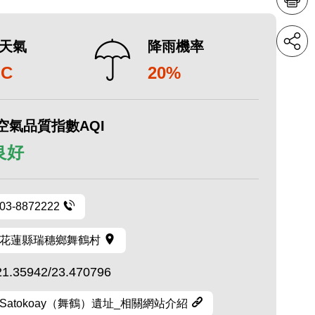
天氣
降雨機率
°C
20%
空氣品質指數AQI
 良好
03-8872222
花蓮縣瑞穗鄉舞鶴村
21.35942/23.470796
Satokoay（舞鶴）遺址_相關網站介紹