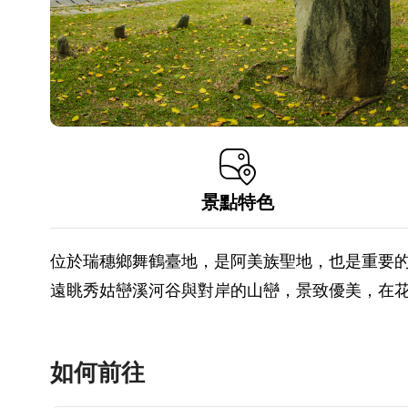
景點特色
位於瑞穗鄉舞鶴臺地，是阿美族聖地，也是重要
遠眺秀姑巒溪河谷與對岸的山巒，景致優美，在
如何前往