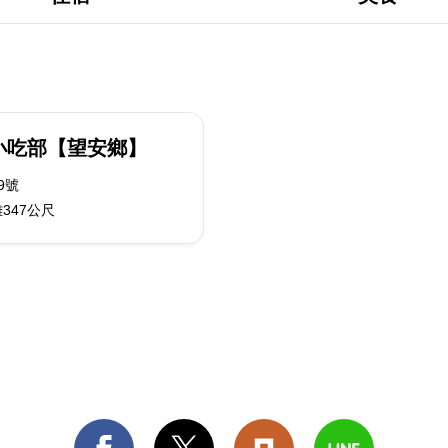
小吃部【望安鄉】
9號
347公尺