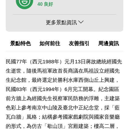
40 良好
更多景點資訊
景點特色
如何前往
友善指引
周邊資訊
民國77年（西元1988年）元月13日蔣故總統經國先
生逝世，隨後馬祖軍政首長商議在馬祖設立經國先
生紀念館，最終選定於勝利水庫西側山丘上興建，
民國83年（西元1994年）6月完工開幕。紀念園區
前方牆上為經國先生視察軍民防務的浮雕，主建築
色彩上參考南京中山陵及臺北中正紀念堂，採「藍
瓦白牆」風格；結構參考國家戲劇院與國家音樂廳
的形式，為仿古「歇山頂」宮殿建築；樓高二層，