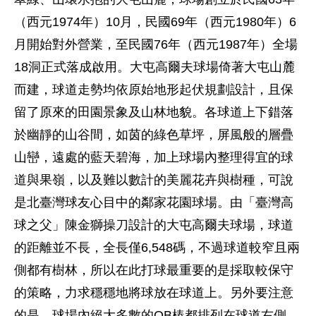
（西元1974年）10月，民國69年（西元1980年）6
月開始對外營業，至民國76年（西元1987年）全場
18洞正式落成啟用。大屯高爾夫球場倚著大屯山麓
而建，球道走勢均依原始地形起伏規劃設計，且保
留了原來的田園景象及山林地貌。各球道上下錯落
於幽靜的山谷間，如茵的綠色草坪，屏風般的層疊
山巒，遠處的藍天碧海，加上球場內整理得宜的球
道與果嶺，以及難以數計的美麗花卉與樹種，可說
是北臺灣球友心目中的鄰家花園球場。由「臺灣高
球之父」陳金獅操刀設計的大屯高爾夫球場，球道
的距離並不長，全長僅6,548碼，不過球道較窄且兩
側都有樹林，所以在此打球最重要的是採取較保守
的策略，力求穩穩地將球放在球道上。另外要注意
的是，球場內絕大多數的OB樁都排列在球道右側，