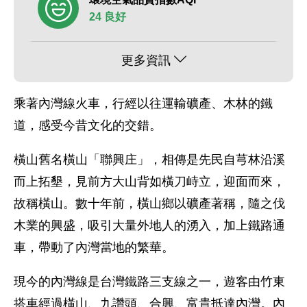
24 良好
更多資訊
乘著內灣線火車，行經以往運輸礦產、木林的鐵
道，感受今昔文化的交錯。
橫山舊名橫山「聯興庄」，相傳是先民自芎林沿溪
而上拓墾，見前方大山背如橫刀峙立，迎面而來，
故稱橫山。數十年前，橫山鄉以礦產著稱，隨之伐
木業的興盛，吸引大量外地人的湧入，加上鐵路通
車，帶動了內灣當地的繁華。
現今的內灣線是台灣鐵路三支線之一，遊客由竹東
搭車經過橫山、九讚頭、合興、富貴抵達內灣。內