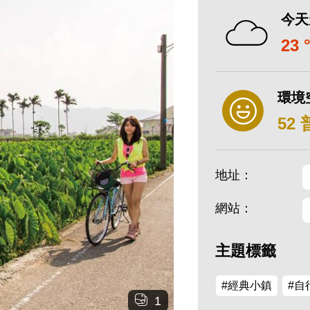
今天
23 
環境
52
地址：
網站：
主題標籤
#經典小鎮
#自
1