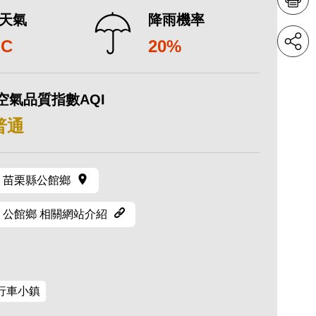
天氣
降雨機率
°C
20%
空氣品質指數AQI
 普通
苗栗縣公館鄉
公館鄉 相關網站介紹
行車小鎮