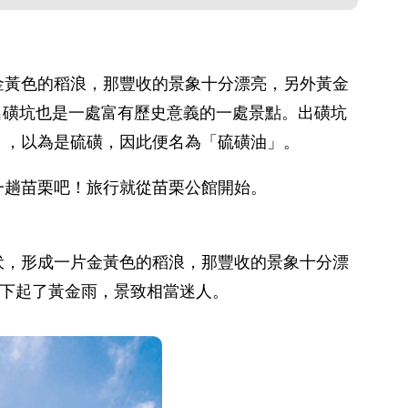
金黃色的稻浪，那豐收的景象十分漂亮，另外黃金
館出磺坑也是一處富有歷史意義的一處景點。出磺坑
」，以為是硫磺，因此便名為「硫磺油」。
一趟苗栗吧！旅行就從苗栗公館開始。
伏，形成一片金黃色的稻浪，那豐收的景象十分漂
是下起了黃金雨，景致相當迷人。