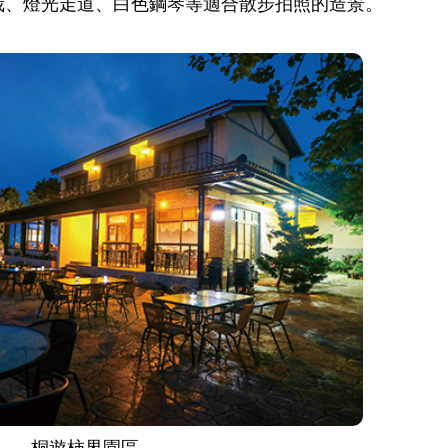
栽、燈光走道、白色鋼琴等適合散步拍照的造景。
桐遊柿界園區