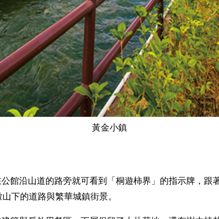
黃金小鎮
公館沿山道的路旁就可看到「桐遊柿界」的指示牌，跟著
瞰山下的道路與繁華城鎮街景。