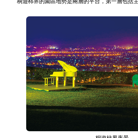
桐遊柿界的園區地勢是兩層的平台，第一層包括
桐遊柿界夜景