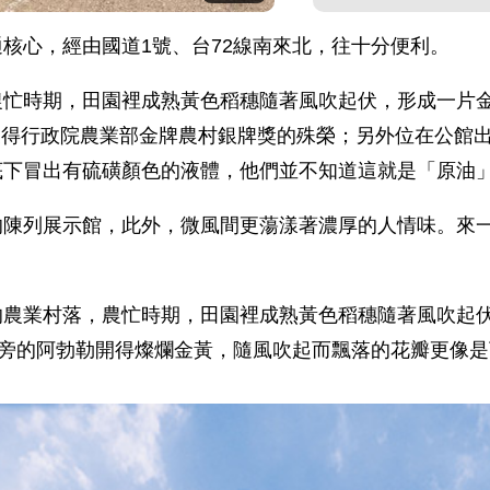
核心，經由國道1號、台72線南來北，往十分便利。
農忙時期，田園裡成熟黃色稻穗隨著風吹起伏，形成一片
年）獲得行政院農業部金牌農村銀牌獎的殊榮；另外位在公
底下冒出有硫磺顏色的液體，他們並不知道這就是「原油
的陳列展示館，此外，微風間更蕩漾著濃厚的人情味。來
的農業村落，農忙時期，田園裡成熟黃色稻穗隨著風吹起
兩旁的阿勃勒開得燦爛金黃，隨風吹起而飄落的花瓣更像