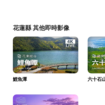
花蓮縣 其他即時影像
鯉魚潭
六十石