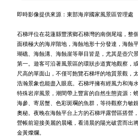
即時影像提供來源：東部海岸國家風景區管理處
石梯坪位在花蓮縣豐濱鄉石梯灣的南側尾端，整
面積極大的海岸階地，海蝕地形十分發達，海蝕
瑚礁、海蝕溝、海蝕崖等舉目皆是，尤其是壺穴
第一。遊客可沿著風景區的環狀步道實地觀察，或
尺高的單面山，不僅可飽覽石梯坪的地質景觀，
浩瀚景象也能盡入眼底。石梯坪擁有經風力和海
特殊岩岸風景，潮間帶上豐富的自然生態資源：
海參、寄居蟹、色彩斑斕的魚群，等待觀察力敏
奧秘。夜晚在海蝕平台上方的石梯坪露營區搭營
營帳前迎接美麗的晨曦，看清晨的陽光破雲而出
金黃燦爛。