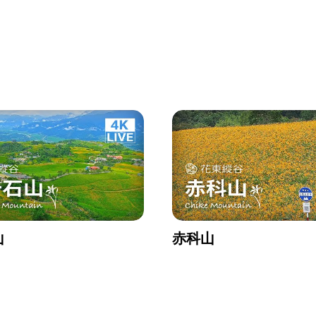
山
赤科山