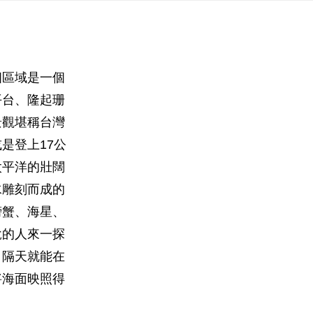
個區域是一個
平台、隆起珊
景觀堪稱台灣
是登上17公
太平洋的壯闊
水雕刻而成的
螃蟹、海星、
銳的人來一探
，隔天就能在
將海面映照得