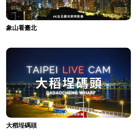
象山看臺北
大稻埕碼頭