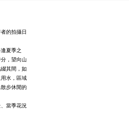
好者的拍攝日
每逢夏季之
時分，望向山
點綴其間，如
生用水，區域
民散步休閒的
景、當季花況