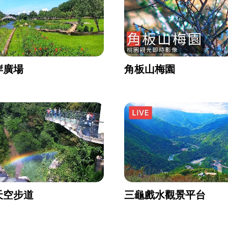
岸廣場
角板山梅園
天空步道
三龜戲水觀景平台