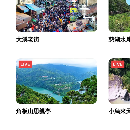
大溪老街
慈湖水
角板山思親亭
小烏來