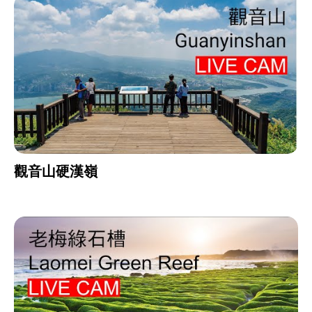
觀音山硬漢嶺