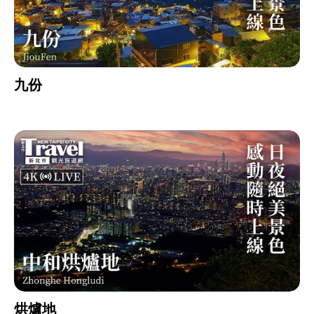
九份
烘爐地