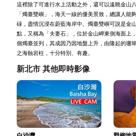
這裡除了可進行水上活動之外，還可以遠眺金山
「燭臺雙嶼」，海天一線的優美景致，總讓人能
碌，盡情沉浸在蔚藍海岸中。燭臺雙嶼可說是金
點，又稱為「夫妻石」，位於金山岬東側海面上
個燭臺並列，其成因乃因地盤上升，由隆起的珊
之海蝕岩柱，十分特別、有趣。
新北市 其他即時影像
白沙灣
野柳地