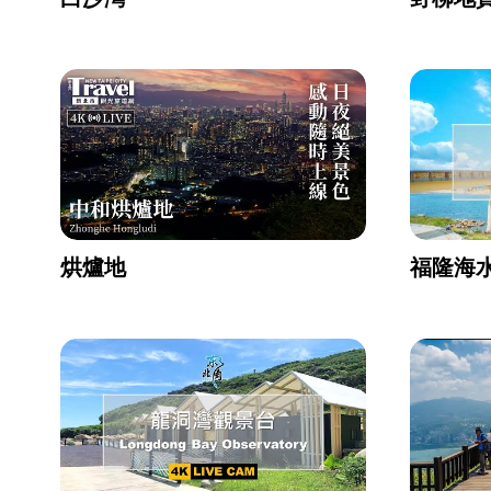
烘爐地
福隆海