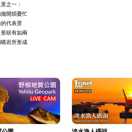
八景之一：
夠拋開煩憂忙
山的代表景
，形狀有如兩
瑚礁岩所形成
質公園
淡水漁人碼頭