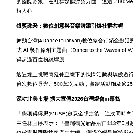
的國際形象。在社群媒體經營方面，透過 #TagM
植人心。
銀獎殊榮：數位創意與音樂舞蹈引爆社群共鳴
舞動台灣(#DanceToTaiwan)數位整合
式 AI 製作原創主題曲〈Dance to the W
得超過百位粉絲響應。
透過線上挑戰賽延伸至線下的快閃活動與驕傲遊
億次數位曝光、500萬次互動，實體活動觸及逾
深耕北美市場 擴大宣傳2026台灣燈會in嘉義
「繼獲得繆思(MUSE)創意金獎之後，這次同時拿
主任林宜錚表示：「臺灣觀光新品牌自113年5
也確實與國際旅客產生共鳴。獲獎榮耀是屬於所