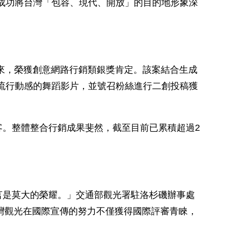
著度，成功將台灣「包容、現代、開放」的目的地形象深
」起來，榮獲創意網路行銷類銀獎肯定。該案結合生成
性景點拍攝流行動感的舞蹈影片，並號召粉絲進行二創投稿獲
。整體整合行銷成果斐然，截至目前已累積超過2
灣而言是莫大的榮耀。」交通部觀光署駐洛杉磯辦事處
臺灣觀光在國際宣傳的努力不僅獲得國際評審青睞，
」