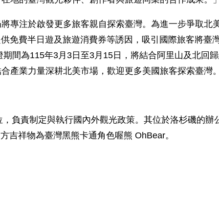
仍將專注於啟發更多旅客親自探索臺灣。為進一步爭取北
」國際引客活動，提供免費半日遊及旅遊消費券等誘因，吸引國際
燈期間為115年3月3日至3月15日，將結合阿里山及北
結合產業力量深耕北美市場，歡迎更多美國旅客探索臺灣
方單位，負責制定與執行國內外觀光政策。其位於洛杉磯的
er」，官方吉祥物為臺灣黑熊卡通角色喔熊 OhBear。