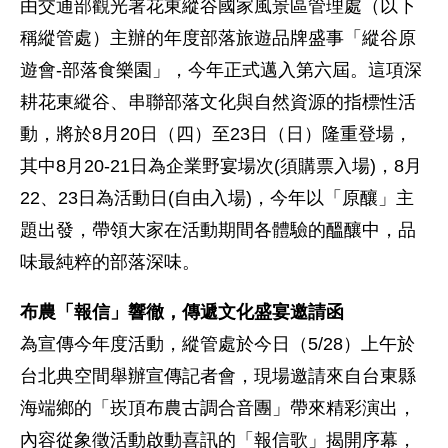
由交通部觀光署花東縱谷國家風景區管理處（以下
稱縱管處）主辦的年度部落旅遊品牌盛事「縱谷原
遊會-部落食樂園」，今年正式邁入第六屆。這項深
耕花東縱谷、串聯部落文化與自然資源的指標性活
動，將於8月20日（四）至23日（日）隆重登場，
其中8月20-21日為企業野宴場次(須購票入場)，8月
22、23日為活動日(自由入場)，今年以「原釀」主
題出發，帶領大家在活動期間各體驗的醞釀中，品
味最純粹的部落深味。
布農「報信」響徹，傳遞文化盛宴邀請函
為宣傳今年度活動，縱管處於今日（5/28）上午於
台北典空間舉辦宣傳記者會，現場邀請來自台東縣
海端鄉的「崁頂布農古調合音團」帶來精彩演出，
內容從象徵活動啟動喜訊的「報信歌」揭開序幕，