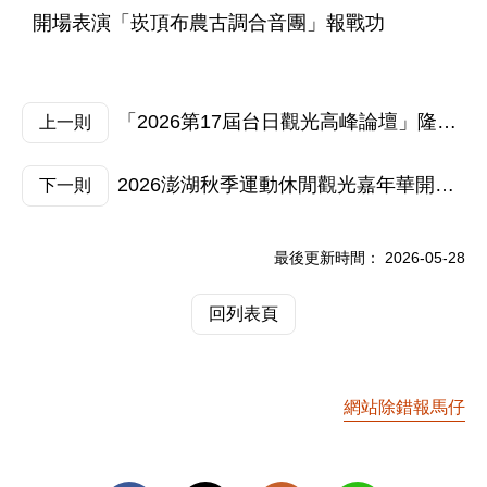
開場表演「崁頂布農古調合音團」報戰功
「2026第17屆台日觀光高峰論壇」隆重登場 魅力山城苗栗點亮慢旅深遊驚豔台日！
上一則
2026澎湖秋季運動休閒觀光嘉年華開跑，歡迎一起用雙腳BIKE訪世界最美麗海灣
下一則
最後更新時間：
2026-05-28
回列表頁
網站除錯報馬仔