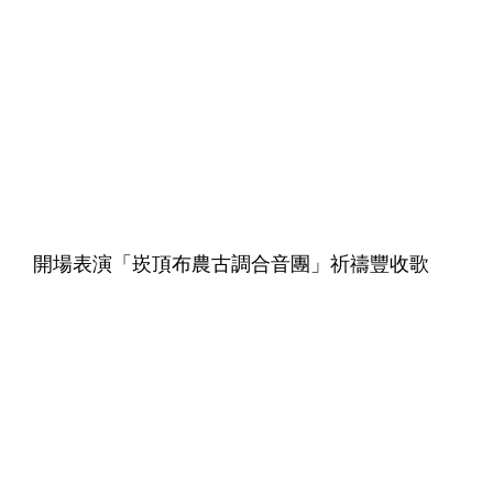
開場表演「崁頂布農古調合音團」祈禱豐收歌