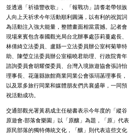
並透過「祈禱豐收歌」、「報戰功」請耆老帶領族
人向上天祈求今年活動順利圓滿，以有利的祝賀詞
為活動注入強大能量，整體畫面相當震撼。記者會
現場來賓包含泰國觀光局台北辦事處莎莉蔓處長、
林倩綺立法委員、盧縣一立法委員辦公室柯菊華特
助、陳瑩立法委員辦公室楊曉君助理、行政院青年
諮詢委員會胡耀傑委員、台灣入境旅遊協會張詩怡
理事長、花蓮縣旅館商業同業公會張琄菡理事長，
以及眾多旅行同業和媒體朋友們共襄盛舉，一同預
祝活動成功。
交通部觀光署黃易成主任秘書表示今年度的「縱谷
原遊會-部落食樂園」以「原釀」為題，「原」代表
原民部落的獨特傳統文化，「釀」則代表這些文化