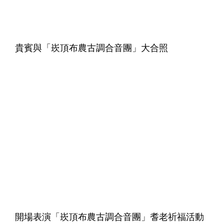
貴賓與「崁頂布農古調合音團」大合照
開場表演「崁頂布農古調合音團」耆老祈福活動