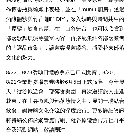
體驗射箭與傳統童玩，亦能於「美學家屋」親手製
作擴香瓶與編織小夜燈，並在「mumu 廚房」透過
酒釀體驗與竹香咖啡 DIY，深入領略與時間共生的
「原釀」飲食智慧。在「山谷舞台」也可以欣賞到
部落歌舞展演等豐富內容，再搭配集結各部落業者
的「選品市集」，讓遊客漫遊縱谷、感受花東部落
文化的魅力。
8/22、8/23活動日體驗票券已正式開賣，8/20、
8/21企業野宴場票券將於6月5日正式販售，今年夏
天「縱谷原遊會－部落食樂園」再次邀請旅人走進
花東，在山谷微風與部落熱情之中，展開一場結合
飲食、樂舞與文化交流的深度旅行。更多詳細資訊
將持續公佈於縱管處官網、縱谷原遊會官方社群平
台及活動網站，敬請關注。