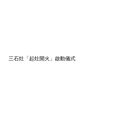
三石灶「起灶開火」啟動儀式