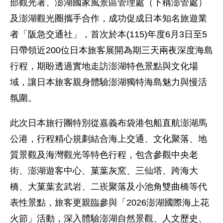
部觀光署、澎湖國家風景區管理處（下稱澎管處）
及澎湖觀光圈攜手合作，成功促成日本知名旅遊業
者「阪急交通社」，首次於本(115)年度6月3日至5
日帶領近200位日本旅客展開為期三天兩夜深度海島
行程，期盼透過實地走訪澎湖特色景點與文化場
域，讓日本旅客親身體驗澎湖獨特海島魅力與慢活
氛圍。
此次日本旅行團特別從嘉義布袋港包船直航澎湖馬
公港，行程精心規劃結合海上交通、文化聚落、地
質景觀及海灣觀光等特色行程，包含參觀中央老
街、澎湖遊客中心、菓葉灰窯、三仙塔、跨海大
橋、大菓葉玄武岩、二崁聚落及小池角雙曲橋等代
表性景點，旅客更親臨參與「2026澎湖國際海上花
火節」活動，深入體驗澎湖自然景觀、人文歷史、