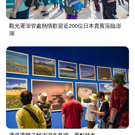
觀光署澎管處熱情歡迎近200位日本貴賓蒞臨澎
湖