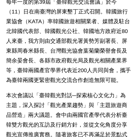
每年一度的第39屆「臺韓觀光交流會議」於今
（11）日在南臺灣的屏東墾丁正式召開。韓國旅行
業協會（KATA）率韓國旅遊相關業者、媒體及駐台
北韓國代表部、韓國觀光公社、韓國地方政府近80
人來臺，我方則由交通部觀光署黃勢芳副署長、屏
東縣周春米縣長、台灣觀光協會葉菊蘭榮譽會長及
簡余晏會長、各縣市政府觀光局及觀光相關產業界
等，臺韓兩國產官學界代表近200人共同與會，攜手
為臺韓兩國更緊密觀光交流合作創造無限可能。
本次會議以「臺韓觀光對話─探索核心文化力」為
主題，深入探討「觀光產業趨勢」與「主題旅遊商
品營造」兩大議題。會中由兩國官產學代表分析臺
韓雙方觀光的互訪及行銷方針，並從文化角度分享
觀光宣傳推廣實務。隨著旅客已不再滿足於景點式