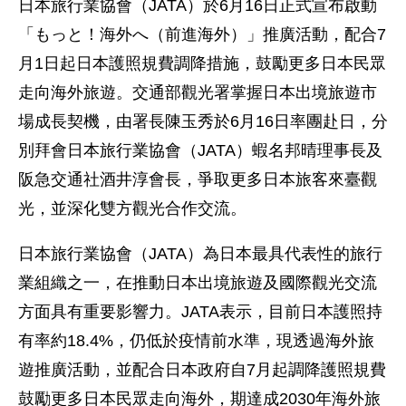
日本旅行業協會（JATA）於6月16日正式宣布啟動
「もっと！海外へ（前進海外）」推廣活動，配合7
月1日起日本護照規費調降措施，鼓勵更多日本民眾
走向海外旅遊。交通部觀光署掌握日本出境旅遊市
場成長契機，由署長陳玉秀於6月16日率團赴日，分
別拜會日本旅行業協會（JATA）蝦名邦晴理事長及
阪急交通社酒井淳會長，爭取更多日本旅客來臺觀
光，並深化雙方觀光合作交流。
日本旅行業協會（JATA）為日本最具代表性的旅行
業組織之一，在推動日本出境旅遊及國際觀光交流
方面具有重要影響力。JATA表示，目前日本護照持
有率約18.4%，仍低於疫情前水準，現透過海外旅
遊推廣活動，並配合日本政府自7月起調降護照規費
鼓勵更多日本民眾走向海外，期達成2030年海外旅