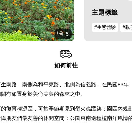
主題標籤
#生態體驗
#親
5
如何前往
生南路、南側為和平東路、北側為信義路，在民國83年（
期間有如置身於美侖美奐的森林之中。
要的復育種源區，可於季節期見到螢火蟲蹤跡；園區內規
身障朋友們最友善的休閒空間；公園東南邊種植南洋風情