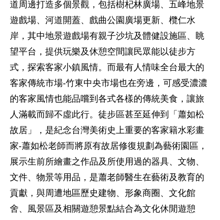
道周邊打造多個景觀，包括樹杞林廣場、五峰地景
遊戲場、河道開蓋、戲曲公園廣場更新、欖仁水
岸，其中地景遊戲場有親子沙坑及體健設施區、眺
望平台，提供玩樂及休憩空間讓民眾能以徒步方
式，探索客家小鎮風情。而最有人情味全台最大的
客家傳統市場-竹東中央市場也在旁邊，可感受濃濃
的客家風情也能品嚐到各式各樣的傳統美食，讓旅
人滿載而歸不虛此行。徒步區甚至延伸到「蕭如松
故居」，是紀念台灣美術史上重要的客家籍水彩畫
家-蕭如松老師而將原有故居修復規劃為藝術園區，
展示生前所繪畫之作品及所使用過的器具、文物、
文件、物景等用品，是蕭老師醫生在藝術及教育的
貢獻，與周遭地區歷史建物、形象商圈、文化館
舍、風景區及相關遊憩景點結合為文化休閒遊憩