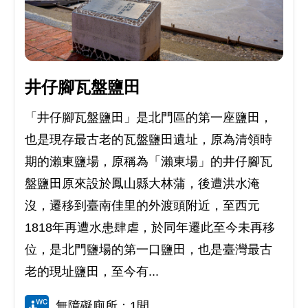
井仔腳瓦盤鹽田
「井仔腳瓦盤鹽田」是北門區的第一座鹽田，
也是現存最古老的瓦盤鹽田遺址，原為清領時
期的瀨東鹽場，原稱為「瀨東場」的井仔腳瓦
盤鹽田原來設於鳳山縣大林蒲，後遭洪水淹
沒，遷移到臺南佳里的外渡頭附近，至西元
1818年再遭水患肆虐，於同年遷此至今未再移
位，是北門鹽場的第一口鹽田，也是臺灣最古
老的現址鹽田，至今有...
無障礙廁所：1間