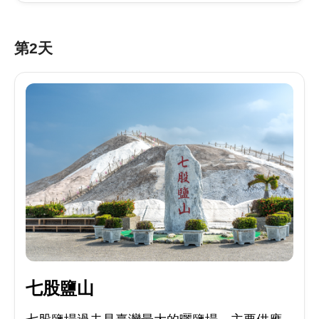
第2天
七股鹽山