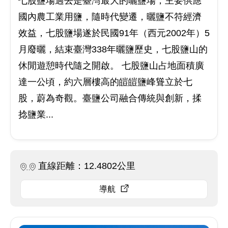
七股鹽場過去是臺灣最大的曬鹽場，主要供應
國內農工業用鹽，隨時代變遷，曬鹽不符經濟
效益，七股鹽場遂於民國91年（西元2002年）5
月廢曬，結束臺灣338年曬鹽歷史，七股鹽山的
休閒遊憩時代隨之開啟。 七股鹽山占地面積廣
達一公頃，約六層樓高的皚皚鹽峰聳立於七
股，蔚為奇觀。臺鹽公司融合傳統與創新，揉
捻鹽業...
直線距離：12.4802公里
導航