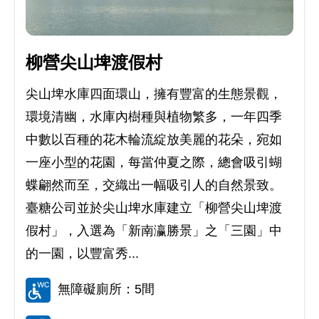
柳營尖山埤渡假村
尖山埤水庫四面環山，擁有豐富的生態景觀，
環境清幽，水庫內樹種與植物繁多，一年四季
中數以百種的花木輪流綻放美麗的花朵，宛如
一座小型的花園，每當仲夏之際，總會吸引蝴
蝶翩然而至，交織出一幅吸引人的自然景致。
臺糖公司並於尖山埤水庫建立「柳營尖山埤渡
假村」，入選為「新南瀛勝景」之「三園」中
的一園，以豐富秀...
無障礙廁所：5間