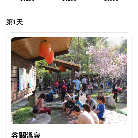
第1天
谷關溫泉