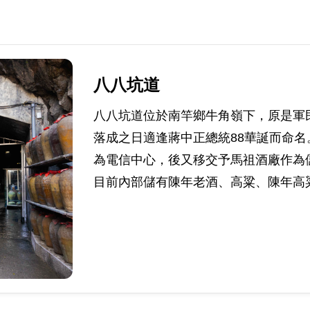
八八坑道
八八坑道位於南竿鄉牛角嶺下，原是軍
落成之日適逢蔣中正總統88華誕而命
為電信中心，後又移交予馬祖酒廠作為
目前內部儲有陳年老酒、高粱、陳年高粱