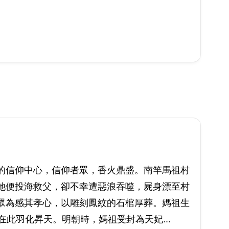
的信仰中心，信仰者眾，香火鼎盛。南竿馬祖村
她便投海救父，卻不幸遭惡浪吞噬，屍身漂至村
眾為感其孝心，以雕刻鳳紋的石棺厚葬。媽祖生
在此羽化昇天。明朝時，媽祖受封為天妃...