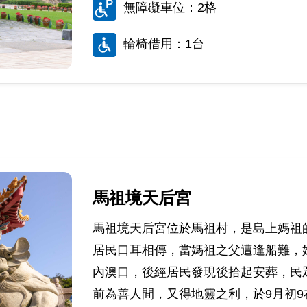
無障礙車位：2格
輪椅借用：1台
馬祖境天后宮
馬祖境天后宮位於馬祖村，是島上媽祖
居民口耳相傳，當媽祖之父遭逢船難，
內澳口，後經居民發現後拾起安葬，民
前為善人間，又得地靈之利，於9月初9