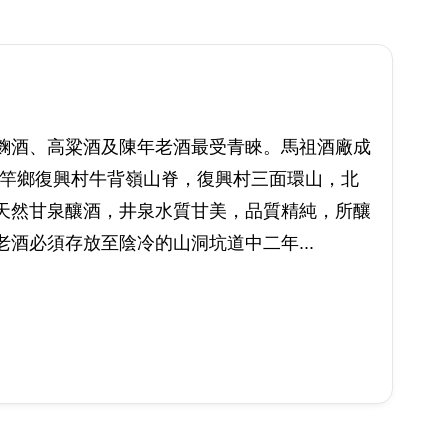
麴酒、高粱酒及陳年老酒最受青睞。馬祖酒廠成
於南竿鄉復興村牛背嶺山脊，復興村三面環山，北
天然甘泉釀酒，井泉水質甘美，品質精純，所釀
酒必須存放至陰冷的山洞坑道中二年...