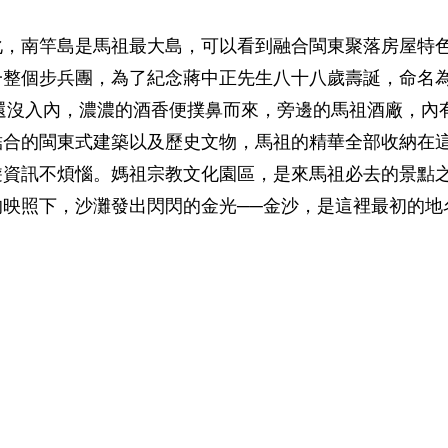
化，南竿島是馬祖最大島，可以看到融合閩東聚落房屋特
整個步兵團，為了紀念蔣中正先生八十八歲壽誕，命名為
儲酒槽。還沒入內，濃濃的酒香便撲鼻而來，旁邊的馬祖酒廠
結合的閩東式建築以及歷史文物，馬祖的精華全部收納在
遊資訊不煩惱。媽祖宗教文化園區，是來馬祖必去的景點
映照下，沙灘發出閃閃的金光──金沙，是這裡最初的地