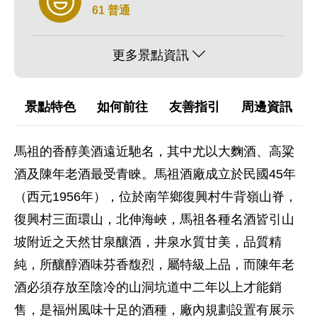
61 普通
更多景點資訊
景點特色
如何前往
友善指引
周邊資訊
馬祖的香醇美酒遠近馳名，其中尤以大麴酒、高粱
酒及陳年老酒最受青睞。馬祖酒廠成立於民國45年
（西元1956年），位於南竿鄉復興村牛背嶺山脊，
復興村三面環山，北伸海峽，馬祖各種名酒皆引山
坡附近之天然甘泉釀酒，井泉水質甘美，品質精
純，所釀醇酒味芬香馥烈，屬特級上品，而陳年老
酒必須存放至陰冷的山洞坑道中二年以上才能銷
售，是福州風味十足的酒種，廠內規劃設置有展示