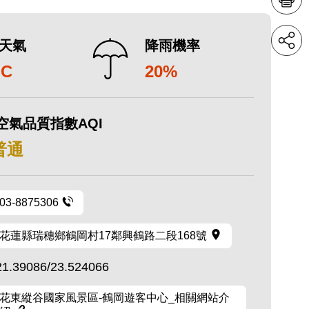
天氣
降雨機率
°C
20%
空氣品質指數AQI
 普通
03-8875306
花蓮縣瑞穗鄉鶴岡村17鄰興鶴路二段168號
21.39086/23.524066
花東縱谷國家風景區-鶴岡遊客中心_相關網站介