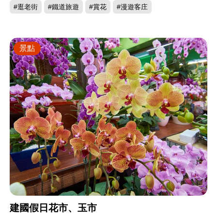
#逛老街
#鐵道旅遊
#賞花
#漫遊客庄
景點
建國假日花市、玉市