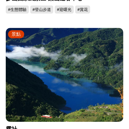
#生態體驗
#登山步道
#迎曙光
#賞花
景點