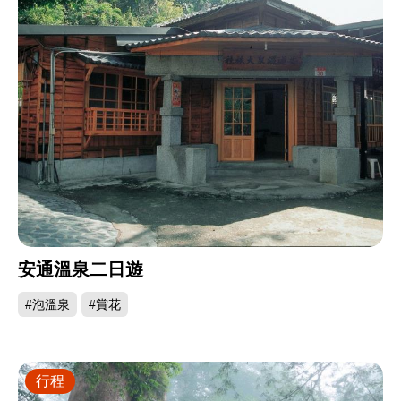
安通溫泉二日遊
#泡溫泉
#賞花
行程