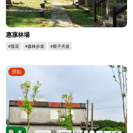
惠蓀林場
#賞花
#森林步道
#親子共遊
景點