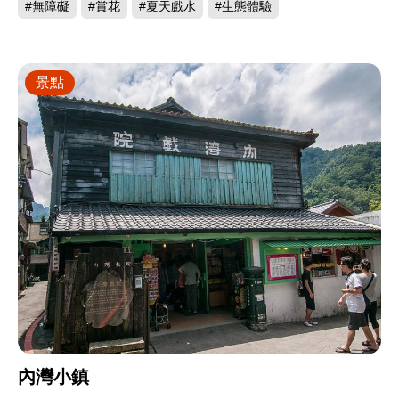
#無障礙
#賞花
#夏天戲水
#生態體驗
景點
內灣小鎮