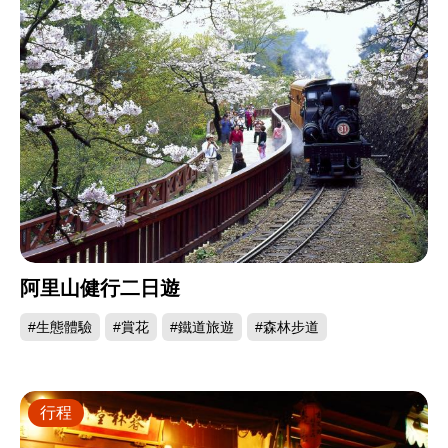
阿里山健行二日遊
#生態體驗
#賞花
#鐵道旅遊
#森林步道
行程