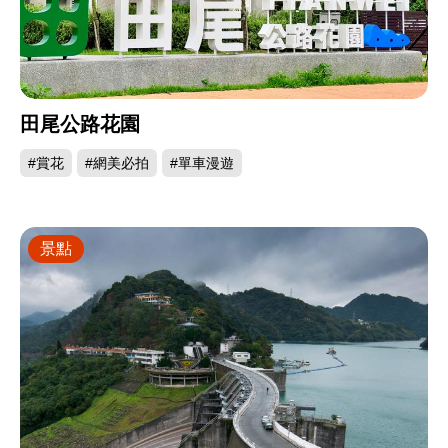
田尾公路花園
#賞花
#網美必拍
#單車漫遊
景點