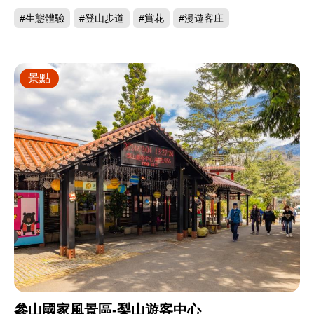
#生態體驗
#登山步道
#賞花
#漫遊客庄
景點
參山國家風景區-梨山遊客中心