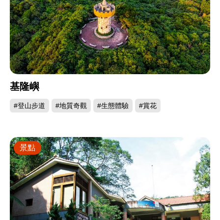
基隆嶼
#登山步道
#地質奇觀
#生態體驗
#賞花
景點