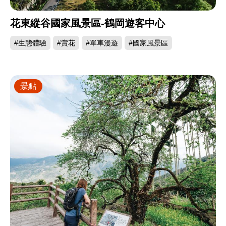
花東縱谷國家風景區-鶴岡遊客中心
#生態體驗
#賞花
#單車漫遊
#國家風景區
景點