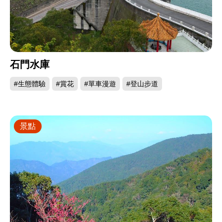
石門水庫
#生態體驗
#賞花
#單車漫遊
#登山步道
景點