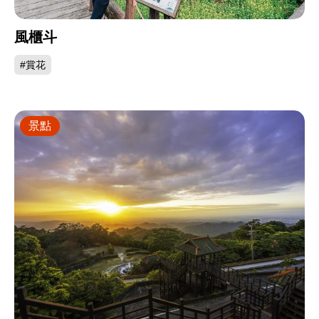
風櫃斗
#賞花
景點