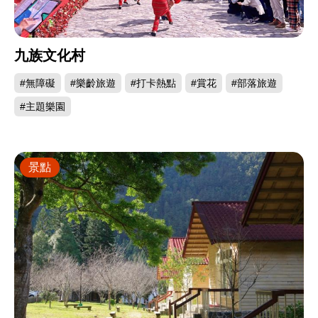
九族文化村
#無障礙
#樂齡旅遊
#打卡熱點
#賞花
#部落旅遊
#主題樂園
景點