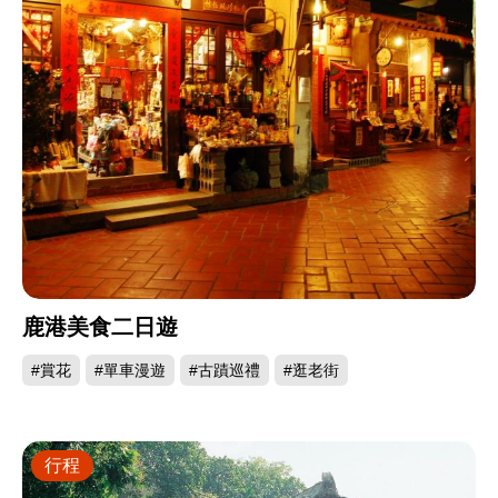
鹿港美食二日遊
#賞花
#單車漫遊
#古蹟巡禮
#逛老街
行程