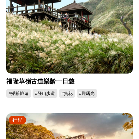
福隆草嶺古道樂齡一日遊
#樂齡旅遊
#登山步道
#賞花
#迎曙光
行程