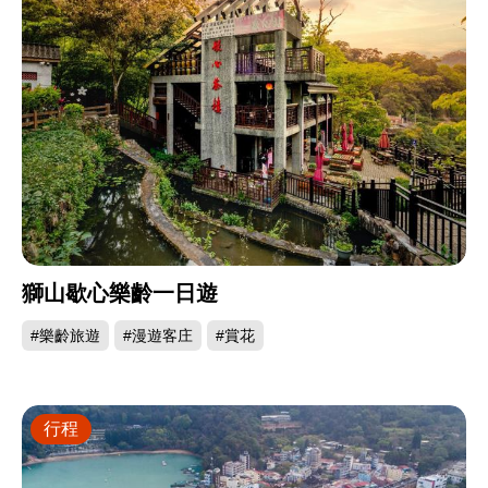
獅山歇心樂齡一日遊
#樂齡旅遊
#漫遊客庄
#賞花
行程