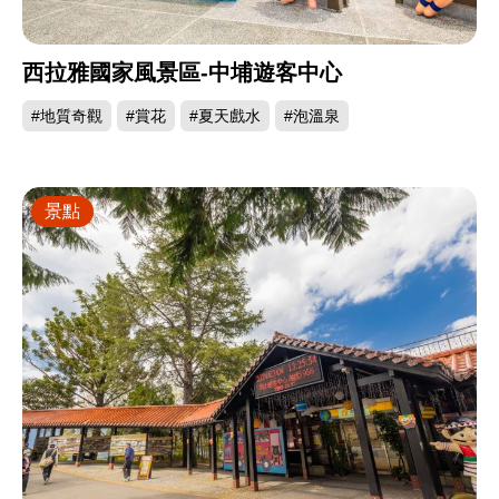
西拉雅國家風景區-中埔遊客中心
#地質奇觀
#賞花
#夏天戲水
#泡溫泉
景點