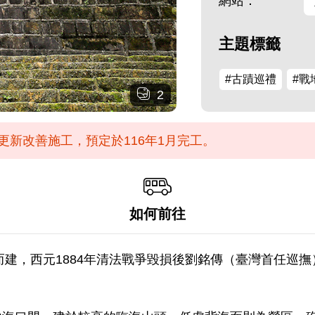
網站：
主題標籤
#古蹟巡禮
#戰
2
更新改善施工，預定於116年1月完工。
如何前往
侵而建，西元1884年清法戰爭毀損後劉銘傳（臺灣首任巡