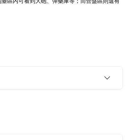
砲臺區內可看到大砲、彈藥庫等；而營盤區則遺有