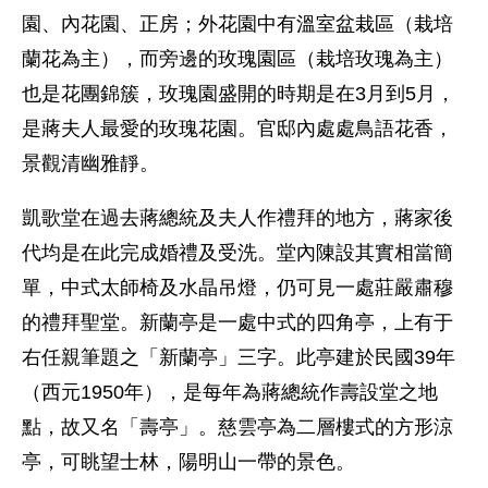
園、內花園、正房；外花園中有溫室盆栽區（栽培
蘭花為主），而旁邊的玫瑰園區（栽培玫瑰為主）
也是花團錦簇，玫瑰園盛開的時期是在3月到5月，
是蔣夫人最愛的玫瑰花園。官邸內處處鳥語花香，
景觀清幽雅靜。
凱歌堂在過去蔣總統及夫人作禮拜的地方，蔣家後
代均是在此完成婚禮及受洗。堂內陳設其實相當簡
單，中式太師椅及水晶吊燈，仍可見一處莊嚴肅穆
的禮拜聖堂。新蘭亭是一處中式的四角亭，上有于
右任親筆題之「新蘭亭」三字。此亭建於民國39年
（西元1950年），是每年為蔣總統作壽設堂之地
點，故又名「壽亭」。慈雲亭為二層樓式的方形涼
亭，可眺望士林，陽明山一帶的景色。