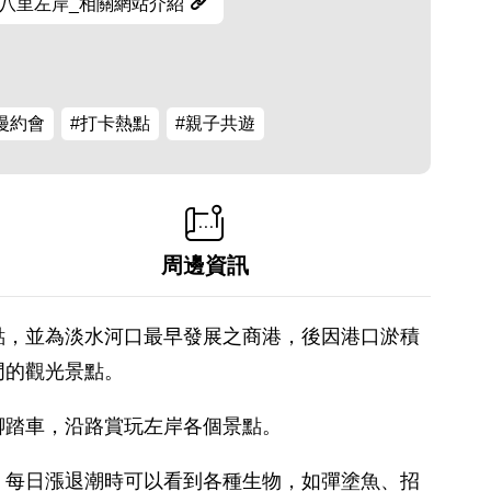
八里左岸_相關網站介紹
漫約會
#打卡熱點
#親子共遊
周邊資訊
點，並為淡水河口最早發展之商港，後因港口淤積
門的觀光景點。
腳踏車，沿路賞玩左岸各個景點。
，每日漲退潮時可以看到各種生物，如彈塗魚、招