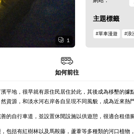
網站：
主題標籤
#單車漫遊
#浪
1
如何前往
河濱平地，很早就有原住民居住於此，其後成為移墾的據
自然資源，和淡水河右岸各自呈現不同風貌，成為近來熱
完善的自行車道，並設置休閒設施以供遊憩，很適合租借
態，包括有紅樹林以及馬鞍藤，蘆葦等多種類的河口植物