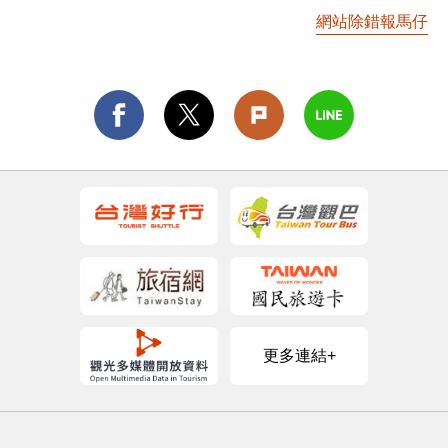
網站除錯報馬仔
更多連結+