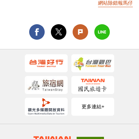
網站除錯報馬仔
更多連結+