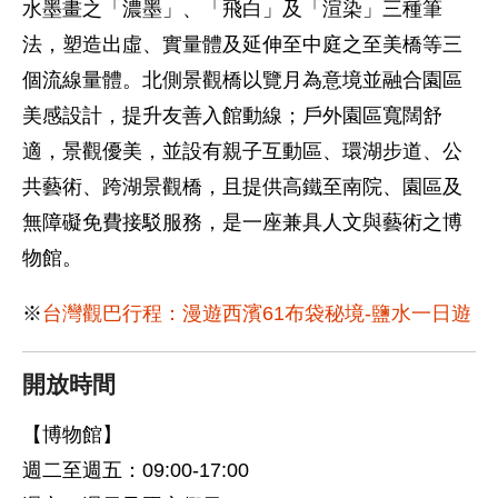
水墨畫之「濃墨」、「飛白」及「渲染」三種筆
法，塑造出虛、實量體及延伸至中庭之至美橋等三
個流線量體。北側景觀橋以覽月為意境並融合園區
美感設計，提升友善入館動線；戶外園區寬闊舒
適，景觀優美，並設有親子互動區、環湖步道、公
共藝術、跨湖景觀橋，且提供高鐵至南院、園區及
無障礙免費接駁服務，是一座兼具人文與藝術之博
物館。
※
台灣觀巴行程：漫遊西濱61布袋秘境-鹽水一日遊
開放時間
【博物館】
週二至週五：09:00-17:00