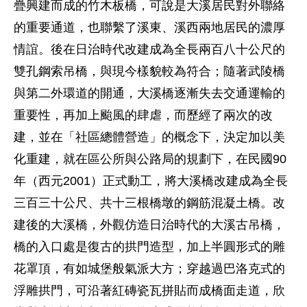
疊興建而成的竹木板橋，可說是大溪居民對外聯絡
的重要通道，也聯繫了溪東、溪西兩地居民的濃厚
情誼。後在日治時代改建成為全長兩百八十公尺的
雙孔鋼索吊橋，與現今樣貌較為符合；隨著武陵橋
與第二外環道的開通，大溪橋逐漸失去交通運輸的
重要性，再加上颱風的肆虐，而歷經了兩次的改
建，並在「社區總體營造」的概念下，決定加以美
化重建，就在區公所與公路局的規劃下，在民國90
年（西元2001）正式動工，將大溪橋改建成為全長
三百三十公尺、共十三根橋墩的鋼筋混凝土橋。改
建後的大溪橋，外觀仿造日治時代的大溪古吊橋，
橋的入口處是復古的拱門造型，加上半圓形式的雕
花罩頂，有如城堡般氣派大方；穿越過巴洛克式的
浮雕拱門，可沿著紅磚瓷瓦拼貼而成橋面走道，欣