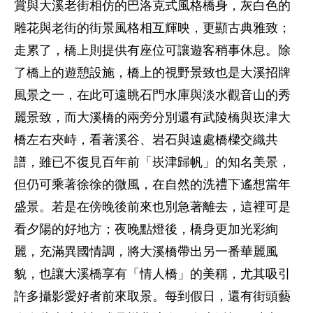
賞與大溪老街相仿的巴洛克式風格橋身，灰白色的
雕花與老街的街景風格相互輝映，更顯古典雅致；
走累了，橋上則提供有座位可讓遊客稍事休息。除
了橋上的遊憩設施，橋上的視野景致也是大溪招牌
風景之一，在此可遠眺石門水庫與淡水觀音山的秀
麗景致，而大溪橋的兩旁分別還有武陵橋與崁津大
橋左右夾峙，看著溪谷、岩石與遠處橋樑交織共
譜，雖已不復見百年前「崁津歸帆」的知名美景，
但仍可乘著徐徐的微風，在自然的洗禮下遙想當年
盛景。若是在傍晚後前來也別急著離去，這裡可是
看夕陽的好地方；夜晚點燈後，橋身更加光彩絢
麗，充滿異國情調，將大溪橋帶出另一番華麗風
貌，也讓大溪橋享有「情人橋」的美稱，尤其吸引
許多攝影愛好者前來取景。每到假日，還有街頭藝