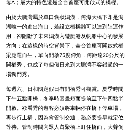
母A；最大的特色還是全台首座可開啟式的橋樑。
由於大鵬灣屬於單口囊狀潟湖，跨海大橋下即是潟
湖唯一的進出海口，若設立橋樑雖可以達到陸運作
用，卻阻斷了未來潟湖內遊艇港及帆船中心的發展
方向；在這樣的時空背景下，全台首座可開啟式橋
梁應運而生，單向開啟75度仰角，跨距達20公尺的
開橋秀，也成了每個假日來到大鵬灣不容錯過的一
場獨門秀。
每週六、日和國定假日有開橋秀可觀賞。夏季時間
下午五點開橋，冬季時因晝短而提前至下午四點半
開啟。欲看秀的遊客必須將車輛停在橋下停車場，
再步行上橋，因為會管制交通，務必要提早就定位
等待。管制時間內眾人齊聚橋上盯住橋面，大聲倒