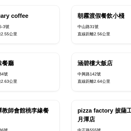
ary coffee
朝霧渡假餐飲小棧
-3號
中山路31號
2.55公里
直線距離2.56公里
味餐廳
涵碧樓大飯店
34號
中興路142號
2.63公里
直線距離2.64公里
潭教師會館桃李緣餐
pizza factory 披
月潭店
36號
中正路555號