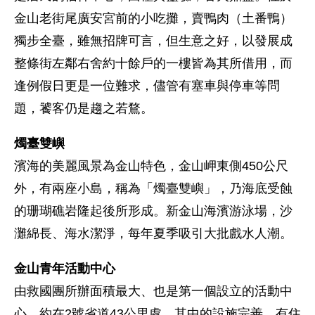
金山老街尾廣安宮前的小吃攤，賣鴨肉（土番鴨）
獨步全臺，雖無招牌可言，但生意之好，以發展成
整條街左鄰右舍約十餘戶的一樓皆為其所借用，而
逢例假日更是一位難求，儘管有塞車與停車等問
題，饕客仍是趨之若鶩。
燭臺雙嶼
濱海的美麗風景為金山特色，金山岬東側450公尺
外，有兩座小島，稱為「燭臺雙嶼」，乃海底受蝕
的珊瑚礁岩隆起後所形成。新金山海濱游泳場，沙
灘綿長、海水潔淨，每年夏季吸引大批戲水人潮。
金山青年活動中心
由救國團所辦面積最大、也是第一個設立的活動中
心，約在2號省道43公里處，其中的設施完善，有住