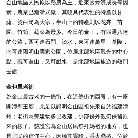
金山地區人民原以務農為主，近來因經濟成長等因
素，農業已漸漸式微，其較具代表性的特產以甘
藷、筊白筍為大宗，半山上的特產則以花卉、苗
圃、竹筍、蔬菜為最多。今日的金山，有四通八達
的公路，西可達石門、淡水，東可達萬里、基隆，
南可達陽明山國家公園，位居北部地區觀光的中心
點，既可遊山，又可戲水，是北部地區旅遊的熱門
去處。
金包里老街
為金山最古老的一條街，在這條街的西段，有一座
開漳聖王廟，此足以證明金山區祖先來自於福建漳
州；老街兩旁建物多已改建，少部份外觀仍保留原
來的樣子。慈護宮為金山居民祭拜媽祖的地方，也
是居民的信仰中心，因極其靈驗，香火鼎盛。位於