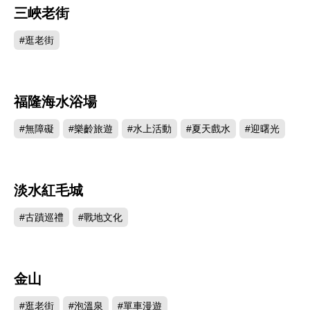
三峽老街
692334
#逛老街
福隆海水浴場
675642
#無障礙
#樂齡旅遊
#水上活動
#夏天戲水
#迎曙光
淡水紅毛城
671169
#古蹟巡禮
#戰地文化
金山
657981
#逛老街
#泡溫泉
#單車漫遊