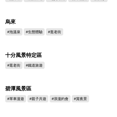
烏來
1038769
#泡溫泉
#生態體驗
#逛老街
十分風景特定區
862861
#逛老街
#鐵道旅遊
碧潭風景區
726538
#單車漫遊
#親子共遊
#浪漫約會
#賞夜景