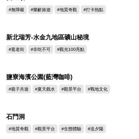
#無障礙
#樂齡旅遊
#地質奇觀
#打卡熱點
新北瑞芳-水金九地區礦山秘境
227250
#逛老街
#非吃不可
#觀光100亮點
鹽寮海濱公園(藍灣咖啡)
210967
#親子共遊
#夏天戲水
#觀景平台
#戰地文化
石門洞
208401
#地質奇觀
#觀景平台
#生態體驗
#送夕陽