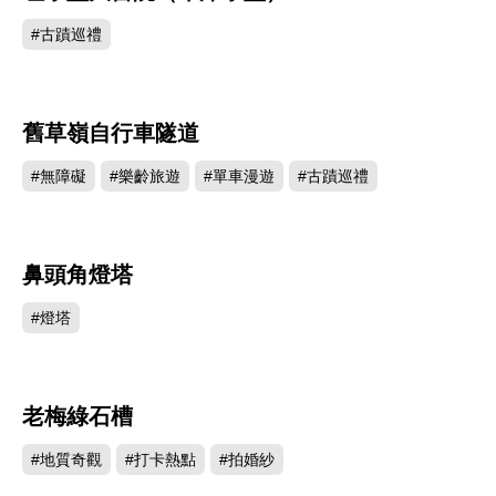
#古蹟巡禮
舊草嶺自行車隧道
105358
#無障礙
#樂齡旅遊
#單車漫遊
#古蹟巡禮
鼻頭角燈塔
103792
#燈塔
老梅綠石槽
101377
#地質奇觀
#打卡熱點
#拍婚紗