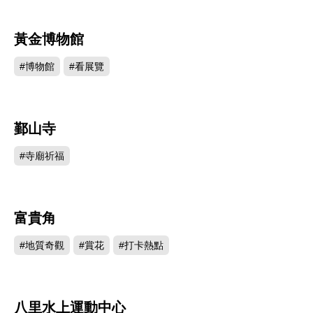
黃金博物館
148178
#博物館
#看展覽
鄞山寺
143627
#寺廟祈福
富貴角
143227
#地質奇觀
#賞花
#打卡熱點
八里水上運動中心
140744