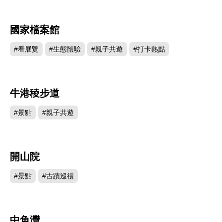
國家檔案館
2442
#看展覽
#生態體驗
#親子共遊
#打卡熱點
牛港稜步道
2442
#景點
#親子共遊
開山院
2301
#景點
#古蹟巡禮
中角灣
2176