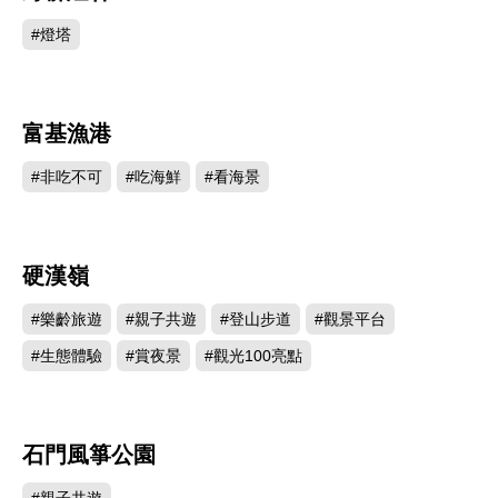
#燈塔
富基漁港
83814
#非吃不可
#吃海鮮
#看海景
硬漢嶺
51496
#樂齡旅遊
#親子共遊
#登山步道
#觀景平台
#生態體驗
#賞夜景
#觀光100亮點
石門風箏公園
45472