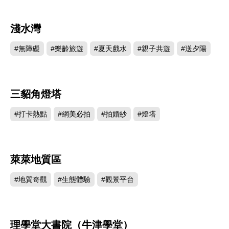
淺水灣
126367
#無障礙
#樂齡旅遊
#夏天戲水
#親子共遊
#送夕陽
三貂角燈塔
123121
#打卡熱點
#網美必拍
#拍婚紗
#燈塔
萊萊地質區
110268
#地質奇觀
#生態體驗
#觀景平台
理學堂大書院（牛津學堂）
106811