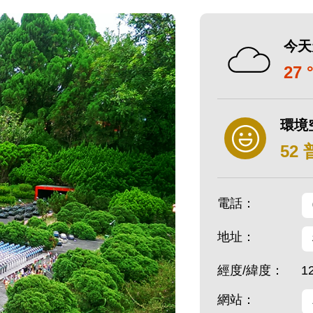
今天
27 
環境
52
電話：
地址：
經度/緯度：
1
網站：