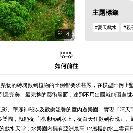
主題標籤
#夏天戲水
#親
4
如何前往
築物的磚塊數到植物的比例都要求甚嚴，在模型比例上堅
賞到最完美、最完整的藝術層面，達到不用出國就能環遊世
邁色彩、華麗神秘以及歡樂溫馨的室內遊樂園，實現『晴天雨
多樂園，就能從『陸地玩到水上，從白天狂歡到夜晚』。於
玩的戲水天堂；水樂園內擁有亞洲最高 12層樓的水上雲