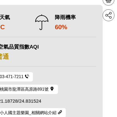
天氣
降雨機率
°C
60%
空氣品質指數AQI
 普通
03-471-7211
桃園市龍潭區高原路891號
21.18728/24.831524
小人國主題樂園_相關網站介紹