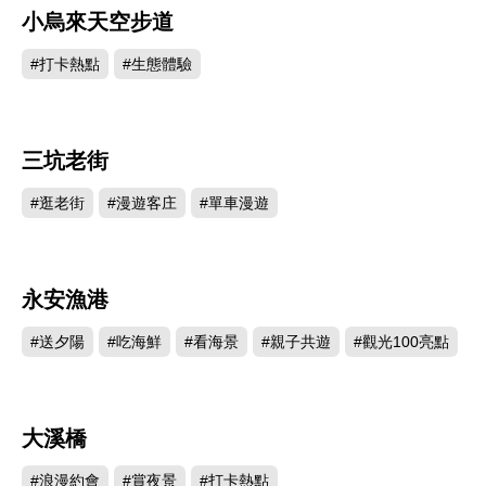
小烏來天空步道
95128
#打卡熱點
#生態體驗
三坑老街
77939
#逛老街
#漫遊客庄
#單車漫遊
永安漁港
75926
#送夕陽
#吃海鮮
#看海景
#親子共遊
#觀光100亮點
大溪橋
47930
#浪漫約會
#賞夜景
#打卡熱點