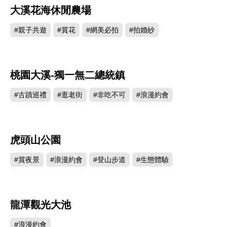
大溪花海休閒農場
184798
#親子共遊
#賞花
#網美必拍
#拍婚紗
桃園大溪-獨一無二總統鎮
168223
#古蹟巡禮
#逛老街
#非吃不可
#浪漫約會
虎頭山公園
161307
#賞夜景
#浪漫約會
#登山步道
#生態體驗
龍潭觀光大池
146993
#浪漫約會