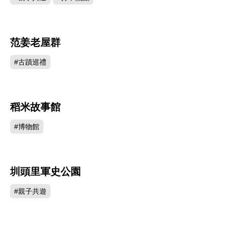
范姜老屋群
24221
#古蹟巡禮
稻米故事館
22235
#博物館
圳頭里軍史公園
19140
#親子共遊