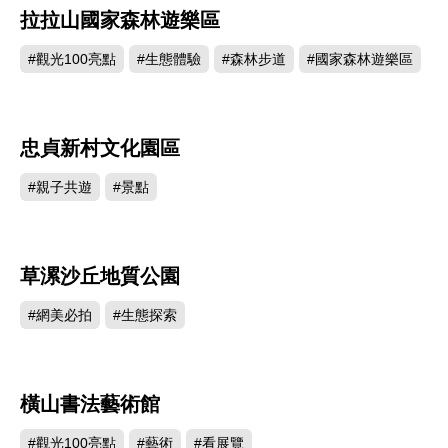
拉拉山國家森林遊樂區
11697
#觀光100亮點
#生態體驗
#森林步道
#國家森林遊樂區
忠貞新村文化園區
2650
#親子共遊
#景點
草漯沙丘地質公園
2600
#網美必拍
#生態探索
橫山書法藝術館
1087
#觀光100亮點
#藝術
#看展覽