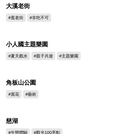
大溪老街
424472
#逛老街
#非吃不可
小人國主題樂園
351077
#夏天戲水
#親子共遊
#主題樂園
角板山公園
345610
#賞花
#藝術
慈湖
301960
#生態體驗
#觀光100亮點