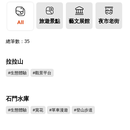
旅遊景點
藝文展館
夜市老街
All
總筆數：
35
拉拉山
777438
#生態體驗
#觀景平台
石門水庫
468395
#生態體驗
#賞花
#單車漫遊
#登山步道