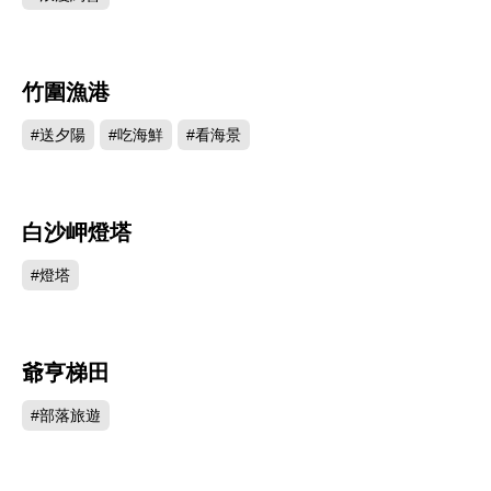
竹圍漁港
141395
#送夕陽
#吃海鮮
#看海景
白沙岬燈塔
128480
#燈塔
爺亨梯田
121067
#部落旅遊