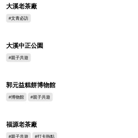
大溪老茶廠
37693
#文青必訪
大溪中正公園
28376
#親子共遊
郭元益糕餅博物館
28256
#博物館
#親子共遊
福源老茶廠
28017
#親子共遊
#打卡熱點