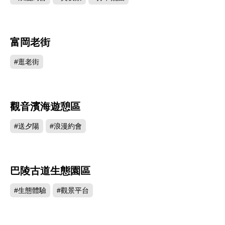
富岡老街
44353
#逛老街
觀音濱海遊憩區
43985
#送夕陽
#浪漫約會
巴陵古道生態園區
38727
#生態體驗
#觀景平台