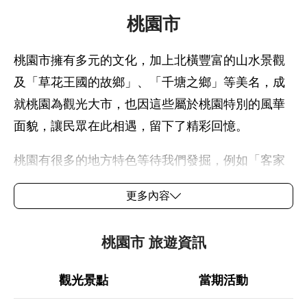
桃園市
桃園市擁有多元的文化，加上北橫豐富的山水景觀
及「草花王國的故鄉」、「千塘之鄉」等美名，成
就桃園為觀光大市，也因這些屬於桃園特別的風華
面貌，讓民眾在此相遇，留下了精彩回憶。
桃園有很多的地方特色等待我們發掘，例如「客家
文化」、「眷村體驗」、「農村生活」、「步
更多內容
道」、「鐵馬遊」及「產業體驗」等，我們都將努
力發掘更多的在地價值，希望成為下一個吸引遊客
桃園市 旅遊資訊
的熱門景點，也是下一個「相遇在桃園」的故事。
觀光景點
當期活動
更多旅遊資訊，詳見
桃園觀光導覽網
。