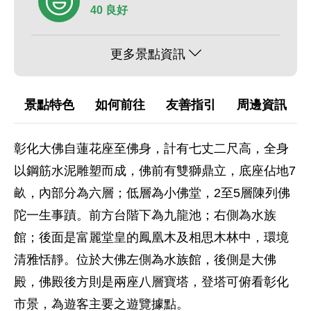
40 良好
更多景點資訊
景點特色
如何前往
友善指引
周邊資訊
彰化大佛自蓮花座至佛身，計有七丈二尺高，全身
以鋼筋水泥雕塑而成，佛前有雙獅鼎立，底座佔地7
畝，內部分為六層；低層為小佛堂，2至5層陳列佛
陀一生事蹟。前方台階下為九龍池；右側為水族
館；後面是富麗堂皇的鳳凰木及相思木林中，環境
清雅恬靜。位於大佛左側為水族館，後側是大佛
殿，佛殿後方則是兩座八層寶塔，登塔可俯看彰化
市景，為遊客主要之遊覽據點。