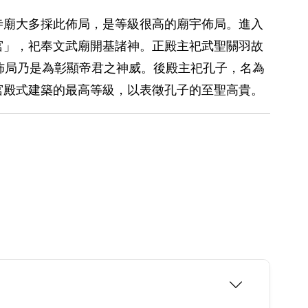
寺廟大多採此佈局，是等級很高的廟宇佈局。進入
宮」，祀奉文武廟開基諸神。正殿主祀武聖關羽故
佈局乃是為彰顯帝君之神威。後殿主祀孔子，名為
宮殿式建築的最高等級，以表徵孔子的至聖高貴。