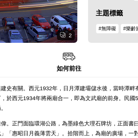
主題標籤
#無障礙
#樂齡
2
如何前往
建史有關。西元1932年，日月潭建壩儲水後，當時潭
於西元1934年將兩廟合一，即為文武廟的前身。民國5
局。
雄偉。正門面臨環湖公路，為墨綠色大理石牌坊，正面書
化」「惠昭日月義薄雲天」。拾階而上，為廟的廣場，一