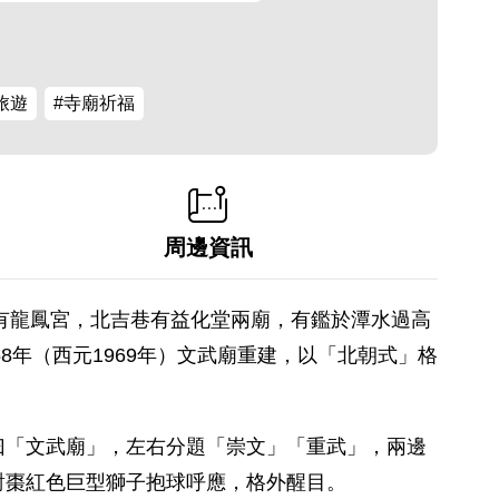
旅遊
#寺廟祈福
周邊資訊
畔有龍鳳宮，北吉巷有益化堂兩廟，有鑑於潭水過高
8年（西元1969年）文武廟重建，以「北朝式」格
曰「文武廟」，左右分題「崇文」「重武」，兩邊
對棗紅色巨型獅子抱球呼應，格外醒目。