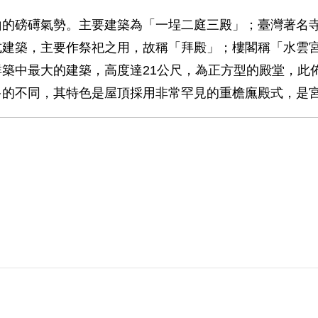
山的磅礡氣勢。主要建築為「一埕二庭三殿」；臺灣著名
式建築，主要作祭祀之用，故稱「拜殿」；樓閣稱「水雲
築中最大的建築，高度達21公尺，為正方型的殿堂，此
多的不同，其特色是屋頂採用非常罕見的重檐廡殿式，是