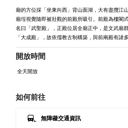
廟的方位採「坐東向西」背山面湖，大有盡攬江
廟埕視覺隨即被壯觀的前殿所吸引。前殿為樓閣
名曰「武聖殿」，正殿位居全廟正中，是文武廟群
「大成殿」，故依儒教古制構築，與前兩殿有諸
開放時間
全天開放
如何前往
無障礙交通資訊