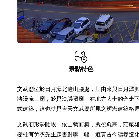
景點特色
文武廟位於日月潭北邊山腰處，其由來與日月潭興
將漫淹二廟，於是決議遷廟，在地方人士的奔走下，
式建築，這也就是今天文武廟所見之輝宏建築格
文武廟形勢陡峻，依山勢而築，愈後愈高，莊嚴
樑柱有黃杰先生題書對聯一幅「道貫古今德參造