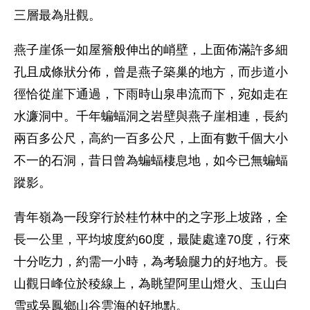
三層最為壯觀。
燕子崖係一如屋簷般伸出的峭壁，上面佈滿許多細
孔且成條狀分佈，曾是燕子築巢的地方，而步道小
徑恰從崖下通過，下雨時山泉串流而下，宛如走在
水濂洞中。千年蝙蝠洞之岩壁與燕子崖相連，長約
兩百多公尺，高約一百多公尺，上面有數千個大小
不一的石洞，昔日曾為蝙蝠棲息地，如今已無蝙蝠
蹤影。
青年嶺為一段穿行於桂竹林中的之字形上坡路，全
長一公里，平均坡度約60度，最陡處達70度，行來
十分吃力，約需一小時，為考驗腿力的好地方。長
山觀日峰位於稜線上，為眺望阿里山燈火、玉山白
雪或吳鳳鄉山谷雲海的好地點。