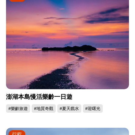
澎湖本島慢活樂齡一日遊
#樂齡旅遊
#地質奇觀
#夏天戲水
#迎曙光
行程