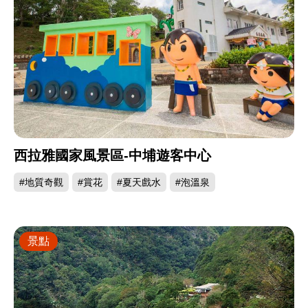
西拉雅國家風景區-中埔遊客中心
#地質奇觀
#賞花
#夏天戲水
#泡溫泉
景點