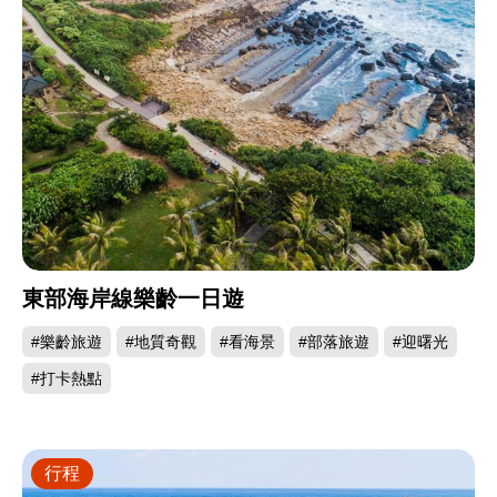
東部海岸線樂齡一日遊
#樂齡旅遊
#地質奇觀
#看海景
#部落旅遊
#迎曙光
#打卡熱點
行程