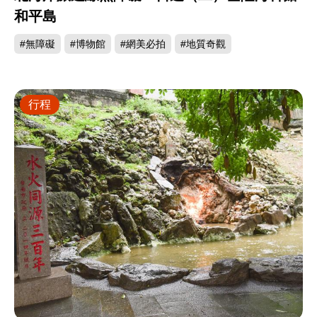
和平島
#無障礙
#博物館
#網美必拍
#地質奇觀
行程