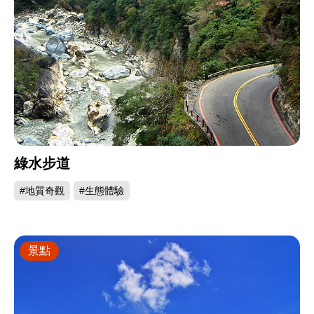
綠水步道
#地質奇觀
#生態體驗
景點