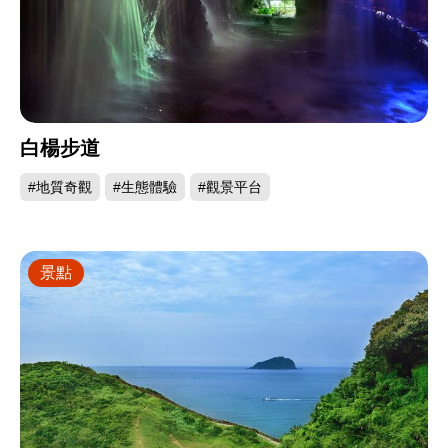
白楊步道
#地質奇觀
#生態體驗
#觀景平台
景點