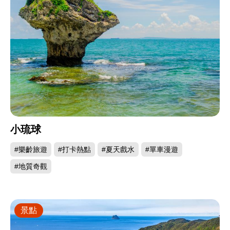
小琉球
#樂齡旅遊
#打卡熱點
#夏天戲水
#單車漫遊
#地質奇觀
景點