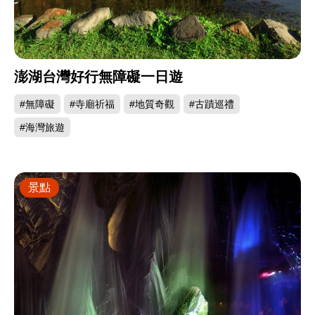
澎湖台灣好行無障礙一日遊
#無障礙
#寺廟祈福
#地質奇觀
#古蹟巡禮
#海灣旅遊
景點