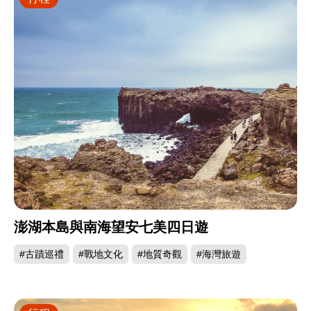
澎湖本島與南海望安七美四日遊
#古蹟巡禮
#戰地文化
#地質奇觀
#海灣旅遊