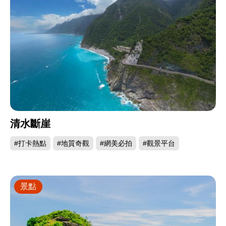
清水斷崖
#打卡熱點
#地質奇觀
#網美必拍
#觀景平台
景點