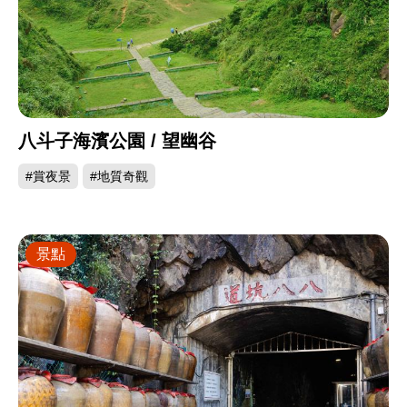
八斗子海濱公園 / 望幽谷
#賞夜景
#地質奇觀
景點