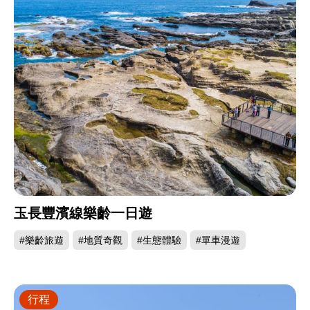
玉長豐濱線樂齡一日遊
#樂齡旅遊
#地質奇觀
#生態體驗
#單車漫遊
行程