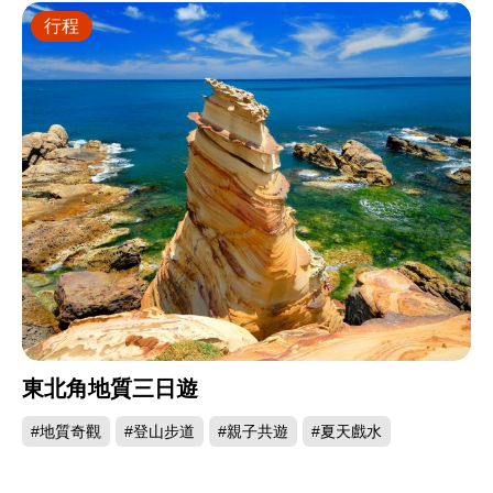
行程
東北角地質三日遊
#地質奇觀
#登山步道
#親子共遊
#夏天戲水