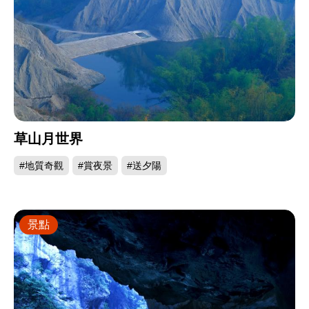
草山月世界
#地質奇觀
#賞夜景
#送夕陽
景點