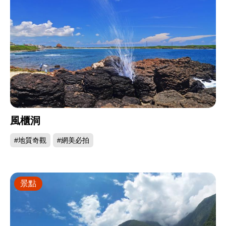
風櫃洞
#地質奇觀
#網美必拍
景點