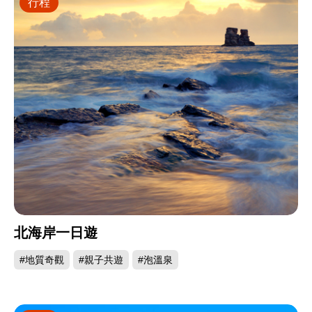
行程
北海岸一日遊
#地質奇觀
#親子共遊
#泡溫泉