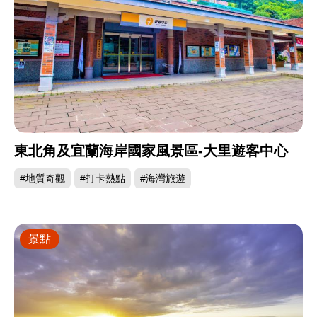
東北角及宜蘭海岸國家風景區-大里遊客中心
#地質奇觀
#打卡熱點
#海灣旅遊
景點