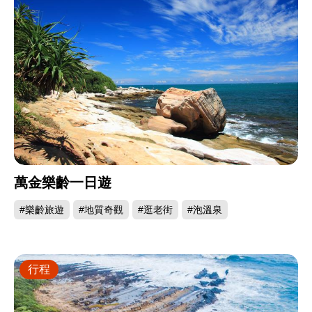
萬金樂齡一日遊
#樂齡旅遊
#地質奇觀
#逛老街
#泡溫泉
行程