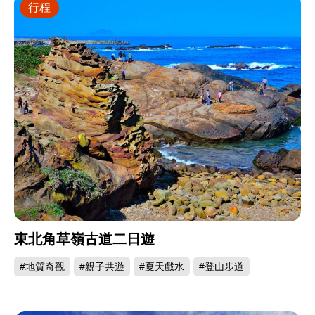
行程
東北角草嶺古道二日遊
#地質奇觀
#親子共遊
#夏天戲水
#登山步道