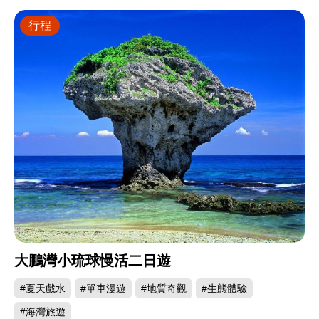
行程
大鵬灣小琉球慢活二日遊
#夏天戲水
#單車漫遊
#地質奇觀
#生態體驗
#海灣旅遊