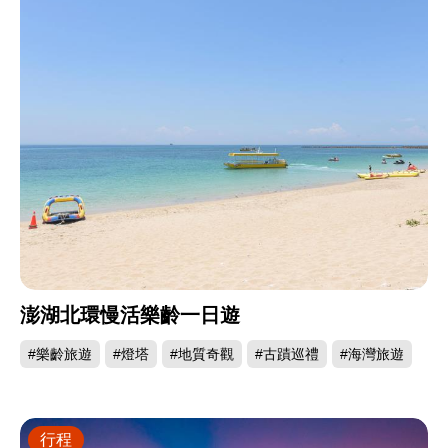
澎湖北環慢活樂齡一日遊
#樂齡旅遊
#燈塔
#地質奇觀
#古蹟巡禮
#海灣旅遊
行程