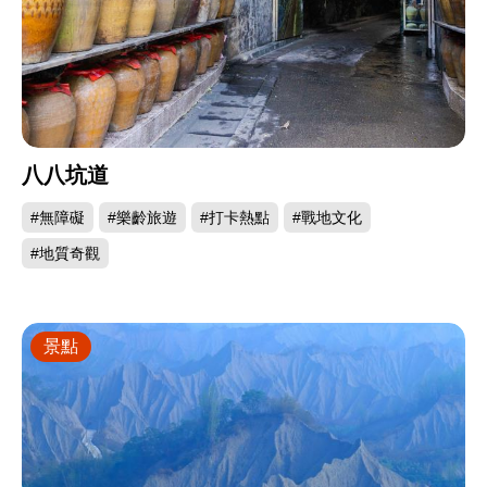
八八坑道
#無障礙
#樂齡旅遊
#打卡熱點
#戰地文化
#地質奇觀
景點