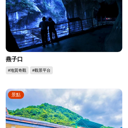
燕子口
#地質奇觀
#觀景平台
景點