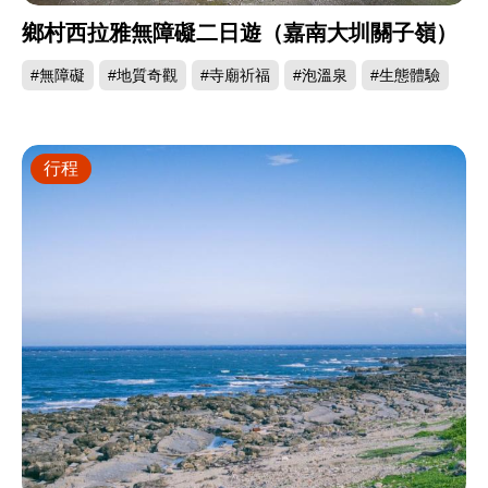
鄉村西拉雅無障礙二日遊（嘉南大圳關子嶺）
#無障礙
#地質奇觀
#寺廟祈福
#泡溫泉
#生態體驗
行程