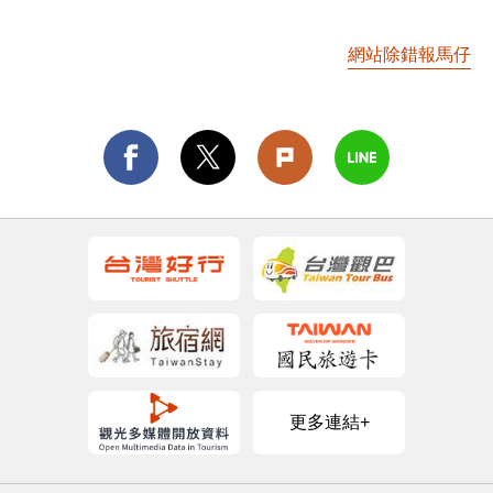
網站除錯報馬仔
更多連結+