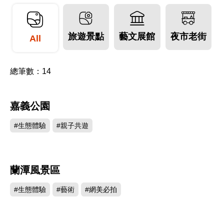
情與藝術的文化藝術之都。獨具特色的古蹟，道地
的傳統小吃，富人文色彩的遊憩景點，交織成為既
旅遊景點
藝文展館
夜市老街
知性又感性的情愫與風采。
All
嘉義市景點多半與歷史有關，其中蘭潭古稱紅毛
總筆數：
14
埤，東西寬約1公里，南北長約2公里，潭呈葫蘆
形；西元1620年代，荷蘭人鑿潭立埤，供水師學習
嘉義公園
429186
水戰之用，如今為嘉義市水源，市民中秋賞月好去
處。彌陀寺旁的義民塔建於西元1938年，塔內祀有
#生態體驗
#親子共遊
為地方取義殉難者503人。佔地十幾公頃的嘉義公園
與綠蔭處處的植物園則提供市民活動與乘涼避暑好
蘭潭風景區
329642
園地。
#生態體驗
#藝術
#網美必拍
近數十年來，嘉義市已創造出著名的「石猴」雕刻
藝術，每年定期舉辦的管樂節活動，早已成為全國