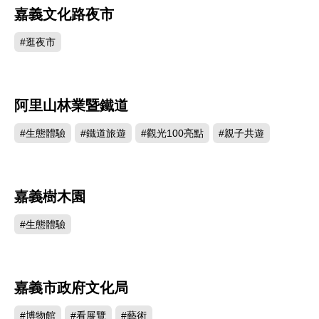
管樂界的盛事，阿里山森林鐵道傳奇，更博得國際
嘉義文化路夜市
314493
媒體的讚譽。
#逛夜市
更多旅遊資訊，詳見
嘉義市觀光旅遊網
。
阿里山林業暨鐵道
300888
#生態體驗
#鐵道旅遊
#觀光100亮點
#親子共遊
嘉義樹木園
166138
#生態體驗
嘉義市政府文化局
118684
#博物館
#看展覽
#藝術