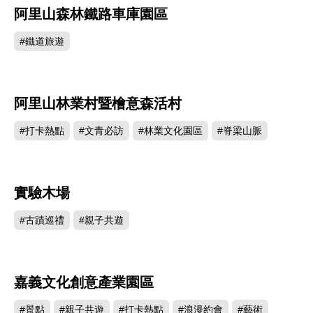
阿里山森林鐵路車庫園區
73320
#鐵道旅遊
阿里山林業村暨檜意森活村
14612
#打卡熱點
#文青必訪
#林業文化園區
#脊梁山脈
實驗木場
4874
#古蹟巡禮
#親子共遊
嘉義文化創意產業園區
4615
#景點
#親子共遊
#打卡熱點
#浪漫約會
#藝術