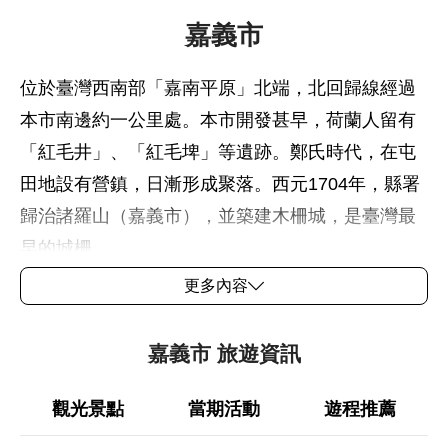
嘉義市
位於臺灣西南部「嘉南平原」北端，北回歸線經過
本市南邊約一公里處。本市開發甚早，荷蘭人留有
「紅毛井」、「紅毛埤」等遺跡。鄭氏時代，在屯
田地設有營鎮，日漸形成聚落。西元1704年，縣署
歸治諸羅山（嘉義市），並築建木柵城，是臺灣最
早的城柵。
更多內容
民國34年（西元1945年）設嘉義市為省轄市。民國
39年（西元1950年）降為縣轄市，至民國71年（西
嘉義市 旅遊資訊
元1982年）恢復升格為省轄市。嘉義市是具有歷史
淵源的城市、人文薈萃，擁有「畫都」的美譽，臺
觀光景點
當期活動
遊程推薦
灣最珍貴的「交趾陶」工藝也發源於此，是充滿熱